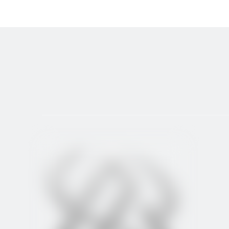
Обрабатывающий центр с ЧПУ ALVMC650 и токарный
Модель: АЛВМК650