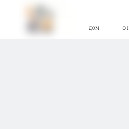
ДОМ
О 
СВЯЖИТЕСЬ С Н