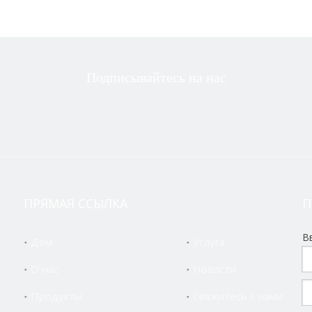
Подписывайтесь на нас
ПРЯМАЯ ССЫЛКА
П
 станок с ЧПУ ALCK6150X1500 отправлены в Гватемалу
В
Дом
Услуга
О нас
Новости
Продукты
Свяжитесь с нами