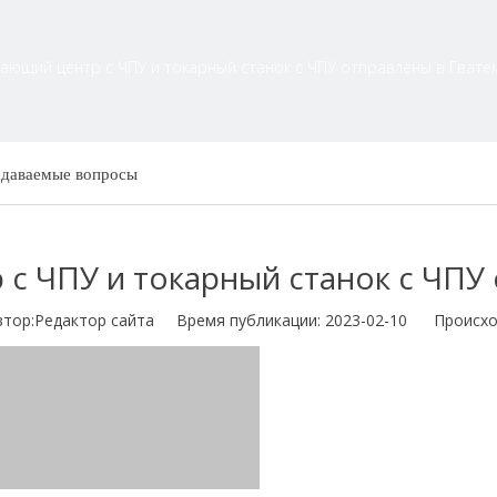
ющий центр с ЧПУ и токарный станок с ЧПУ отправлены в Гвате
адаваемые вопросы
с ЧПУ и токарный станок с ЧПУ 
р:Pедактор сайта Время публикации: 2023-02-10 Происхо