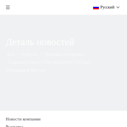
Pусский
Деталь новостей
Дом
/
Новости
/
Упаковка и отправка
/
Токарный станок с ЧПУ ALCK6140X750 будет
отправлен в Мексику
Новости компании
Выставка