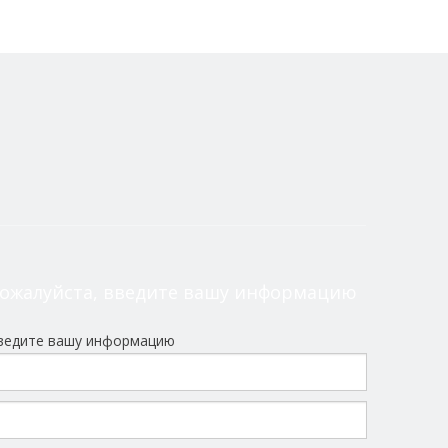
ожалуйста, введите вашу информацию
ведите вашу информацию
ру под торговой маркой ALLES CNC.
окарных станков с ЧПУ на 100%.