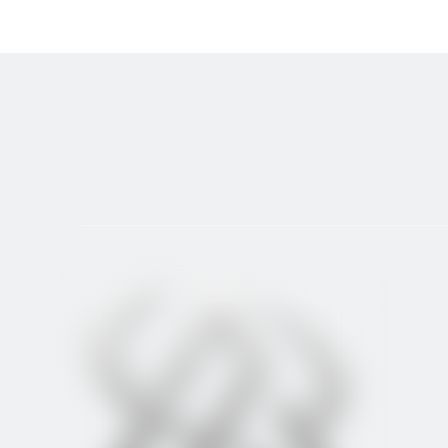
Мы благодарим наших клиентов из Перу за то, что о
SHANDONG ALLES ENERGY TECHNOLOGY CO LTD. Как ко
Наша компания делает твердые шаги к тому, чтобы 