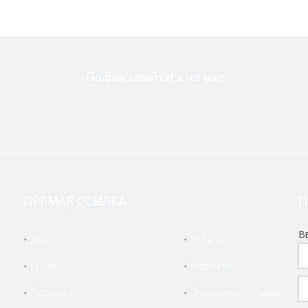
Подписывайтесь на нас
ПРЯМАЯ ССЫЛКА
П
ни выбрали нас.
В
Дом
Услуга
мпания, мы экспортируем токарные станки с ЧПУ по всему ми
О нас
Новости
Продукты
Свяжитесь с нами
стать лидером в отрасли, ежедневно увеличивая производство т