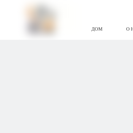
ДОМ
О 
СВЯЖИТЕСЬ С Н