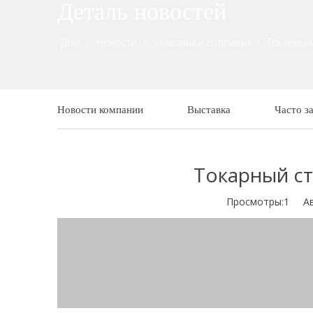
Деталь новостей
Дом
/
Новости
/
Упаковка и отправка
/
Токарный
Новости компании
Выставка
Часто з
Токарный ст
Просмотры:
1
Авто