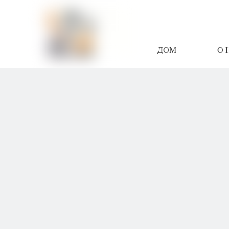
ДОМ
О 
СВЯЖИТЕСЬ С Н