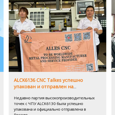
аргентинских производственных компаний
для повышения эффективности
производства и точности обработки.
ALCK6136 CNC Talkes успешно
упакован и отправлен на
российский рынок
Недавно партия высокопроизводительных
точек с ЧПУ ALCK6130 была успешно
упакована и официально отправлена ​​в
Россию.