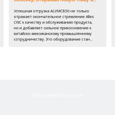
производстве
Успешная отгрузка ALVMC850 не только
отражает окончательное стремление Alles
CNC к качеству и обслуживанию продукта,
но и добавляет сильное прикосновение к
китайско-мексиканскому промышленному
сотрудничеству. Это оборудование станет
основой обновления производства
Мексики и откроет новую главу
разработки.
Подписывайтесь на нас