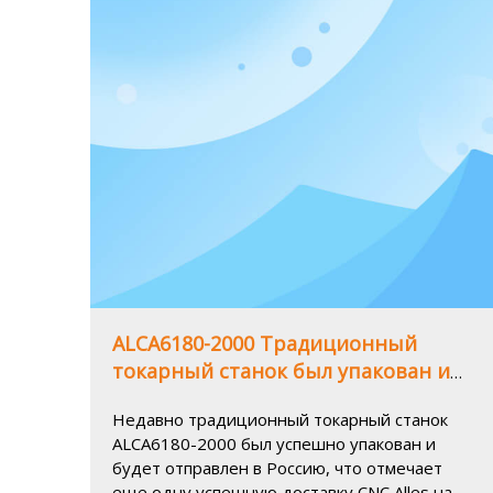
эффективном производстве.
ALCA6180-2000 Традиционный
токарный станок был упакован и
отправлен в Россию, завоевав
Недавно традиционный токарный станок
пользу клиентов с его
ALCA6180-2000 был успешно упакован и
выдающимися преимуществами
будет отправлен в Россию, что отмечает
еще одну успешную доставку CNC Alles на