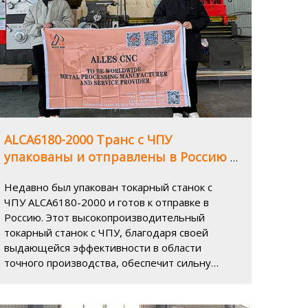
ALCA6180-2000 Транс с ЧПУ
упакованы и отправлены в Россию -
внедряя новый импульс в точную
Недавно был упакован токарный станок с
производственную отрасль
ЧПУ ALCA6180-2000 и готов к отправке в
Россию. Этот высокопроизводительный
токарный станок с ЧПУ, благодаря своей
выдающейся эффективности в области
точного производства, обеспечит сильную
производственную поддержку крупным
промышленным предприятиям в России. В