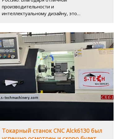
производительности и
интеллектуальному дизайну, это
оборудование обеспечит сильную
поддержку российской производственной
отрасли.
Токарный станок CNC Alck6130 был
успешно осмотрен и скоро будет