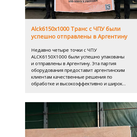
Alck6150x1000 Транс с ЧПУ были
успешно отправлены в Аргентину
Недавно четыре точки с ЧПУ
ALCK6150X1000 были успешно упакованы
и отправлены в Аргентину. Эта партия
оборудования предоставит аргентинским
клиентам качественные решения по
обработке и высокоэффективно и широко
используется во многих важных отраслях.
ALCK6150X1000 Транс ЧПУ широко
используется во многих отраслях, включая
автомобили, аэрокосмическую,
изготовление плесени, обработку и т. Д.