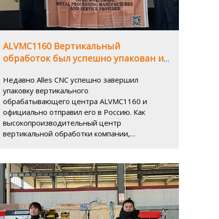
ALVMC1160 Вертикальный
обработок был успешно упакован и
отправлен в Россию, чтобы помочь
Недавно Alles CNC успешно завершил
обновить производственную
упаковку вертикального
отрасль
обрабатывающего центра ALVMC1160 и
официально отправил его в Россию. Как
высокопроизводительный центр
вертикальной обработки компании,
ALVMC1160 обладает отличной точностью
и высокой производительностью
обработки и обеспечит сильную
поддержку приложению российских
клиентов в производственной отрасли.