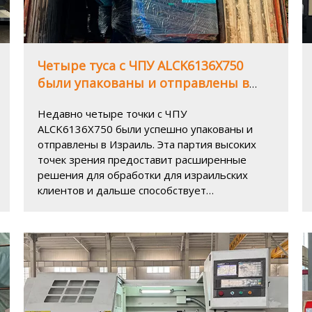
Четыре туса с ЧПУ ALCK6136X750
были упакованы и отправлены в
Израиль
Недавно четыре точки с ЧПУ
ALCK6136X750 были успешно упакованы и
отправлены в Израиль. Эта партия высоких
точек зрения предоставит расширенные
решения для обработки для израильских
клиентов и дальше способствует
модернизации и развитию местной
производственной отрасли.