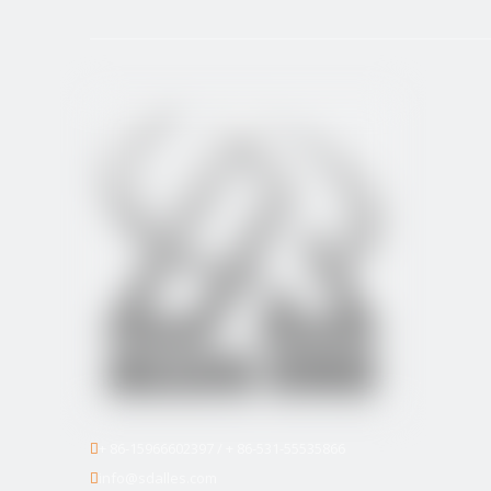
+ 86-15966602397 / + 86-531-55535866

info@sdalles.com
