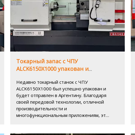
Токарный запас с ЧПУ
ALCK6150X1000 упакован и
отправлен в Аргентину - Помогая
Недавно токарный станок с ЧПУ
промышленное обновление и
ALCK6150X1000 был успешно упакован и
точное производство
будет отправлен в Аргентину. Благодаря
своей передовой технологии, отличной
производительности и
многофункциональным приложениям, этот
высокопроизводительный турнир из ЧПУ
стал идеальным выбором для