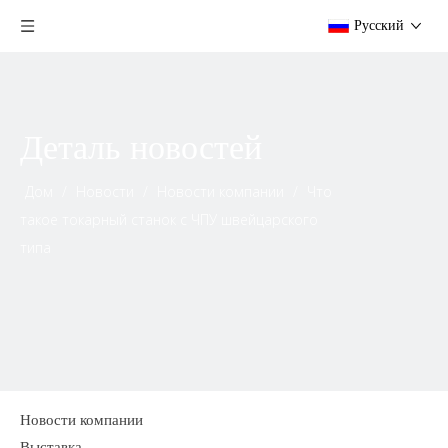
Pусский
Деталь новостей
Дом
/
Новости
/
Новости компании
/
Что
такое токарный станок с ЧПУ швейцарского
типа
Новости компании
Выставка