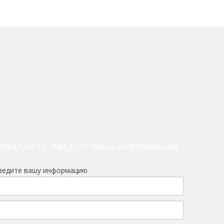
ожалуйста, введите вашу информацию
ведите вашу информацию
токарная станка
ЧПУ мини-станок