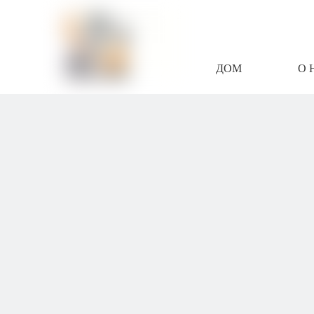
ДОМ
О 
СВЯЖИТЕСЬ С Н