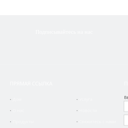
Подписывайтесь на нас
ПРЯМАЯ ССЫЛКА
П
В
Дом
Услуга
я металла
Станок токарного станка с ЧПУ
ЧПУ металлическая 
О нас
Новости
ный центр
Мини Токарный станок ЧПУ
Продукты
Свяжитесь с нами