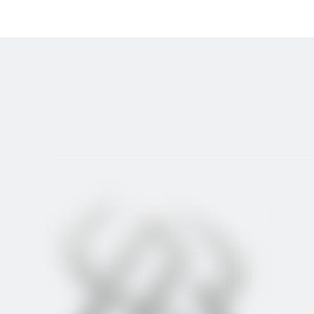
Токарный станок с ЧПУ
Токарный станок с ЧПУ дл
Горизонтальная станка с ЧПУ
Токарная и фрезер