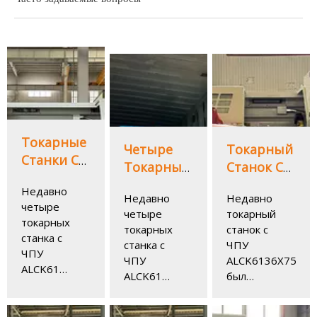
Токарные
Четыре
Токарный
Станки С
Токарных
Станок С
ЧПУ
Станка С
ЧПУ
Недавно
ALCK6150X1000
Недавно
Недавно
ЧПУ
ALCK6136X750
четыре
Успешно
четыре
токарный
ALCK6136X750
Упакован
токарных
Отправлены
токарных
станок с
Были
И
станка с
станка с
ЧПУ
В
ЧПУ
Упакованы
Отправлен
ЧПУ
ALCK6136X750
Аргентину
ALCK6150X1000
И
В
ALCK6136X750
был
были
Отправлены
Израиль,
были
успешно
успешно
В
успешно
Обеспечивая
упакован
упакованы