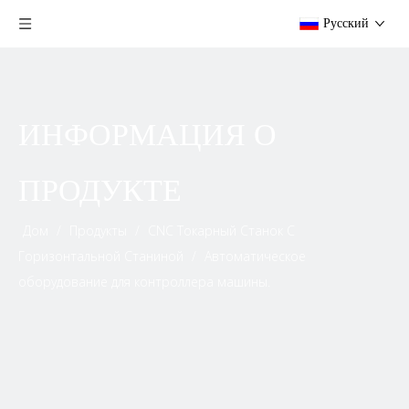
Pусский
ИНФОРМАЦИЯ О
ПРОДУКТЕ
Дом
/
Продукты
/
CNC Токарный Станок С
Горизонтальной Станиной
/
Автоматическое
оборудование для контроллера машины.