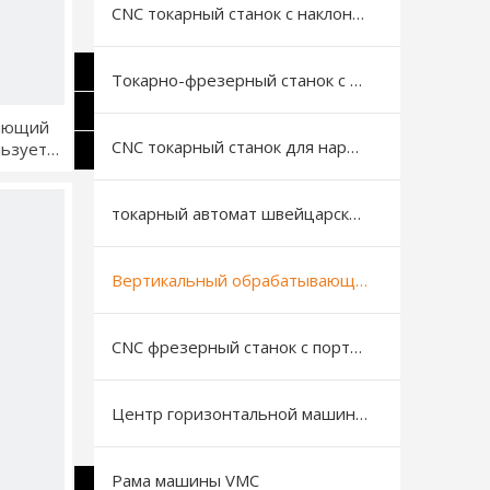
CNC токарный станок с наклонной станиной
Токарно-фрезерный станок с ЧПУ
ающий
CNC токарный станок для нарезки резьбы на трубах
ьзуется
еля
токарный автомат швейцарского типа
Вертикальный обрабатывающий центр
CNC фрезерный станок с портальной (рамной) конструкцией
Центр горизонтальной машины с ЧПУ
Рама машины VMC