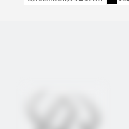
1
2
3
4
...
8
»