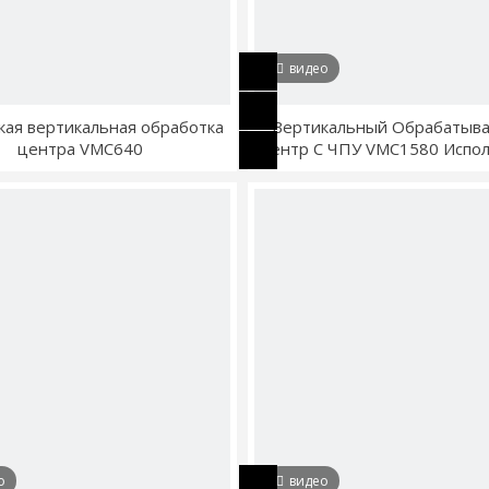
видео
ая вертикальная обработка
Вертикальный Обрабатыв
центра VMC640
Центр С ЧПУ VMC1580 Испол
Для Обработки Двигат
о
видео