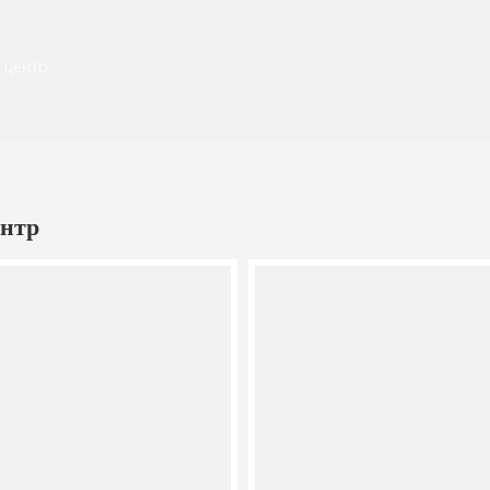
 центр
нтр