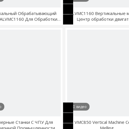
кальный Обрабатывающий
ALVMC1160 Вертикальные 
 ALVMC1160 Для Обработки
Центр обработки двигат
Деталей Двигателя
о
видео
ерные Станки С ЧПУ Для
VMC850 Vertical Machine C
ционной Промышленности
Melling