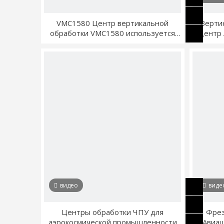
VMC1580 Центр вертикальной
Верти
обработки VMC1580 используется
Центр
для обработки двигателя
видео
виде
Центры обработки ЧПУ для
Фрез
аэрокосмической промышленности
Авиа