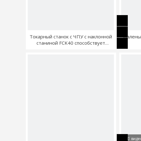
Токарный станок с ЧПУ с наклонной
Маленьк
станиной FCK40 способствует
точному производству во многих
отраслях промышленности.
виде