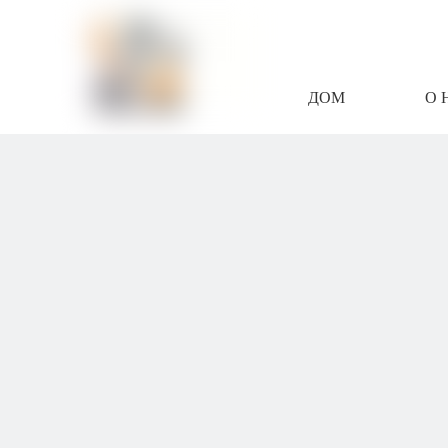
ДОМ
О 
СВЯЖИТЕСЬ С Н