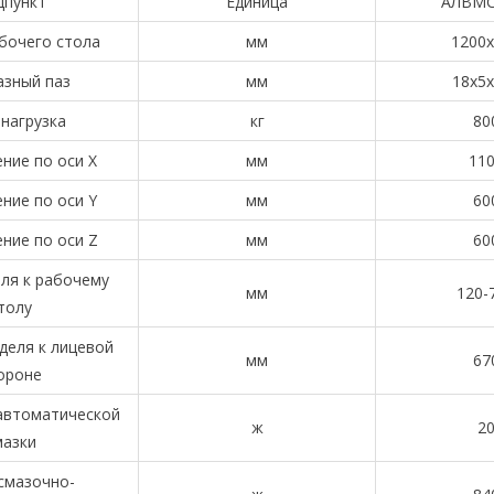
дпункт
Единица
АЛВМС
бочего стола
мм
1200
азный паз
мм
18x5
 нагрузка
кг
80
ние по оси X
мм
11
ние по оси Y
мм
60
ние по оси Z
мм
60
ля к рабочему
мм
120-
толу
деля к лицевой
мм
67
ороне
автоматической
ж
2
мазки
смазочно-