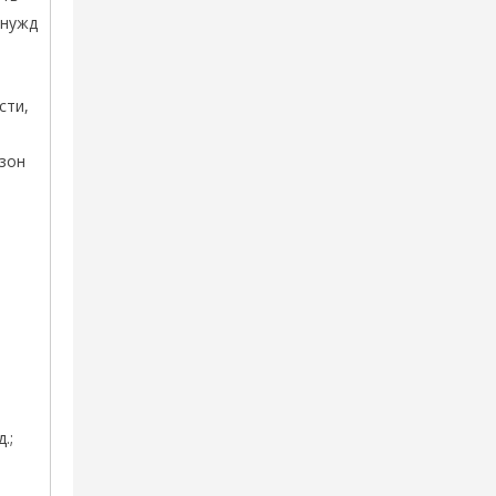
 нужд
сти,
зон
.;