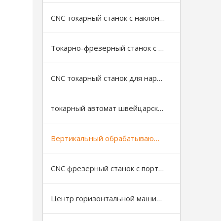
CNC токарный станок с наклонной станиной
Токарно-фрезерный станок с ЧПУ
CNC токарный станок для нарезки резьбы на трубах
токарный автомат швейцарского типа
Вертикальный обрабатывающий центр
CNC фрезерный станок с портальной (рамной) конструкцией
Центр горизонтальной машины с ЧПУ