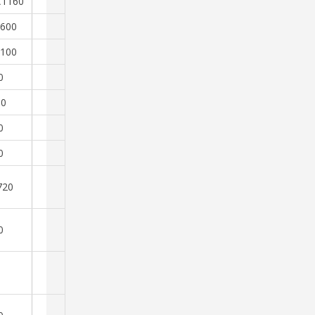
1160
x600
x100
0
00
0
0
720
0
0