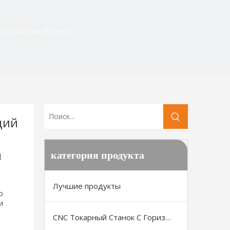
 Обработки Деталей
щий
я
категория продукта
е
Лучшие продукты
о
и
CNC Токарный Станок С Горизонтальной Станиной