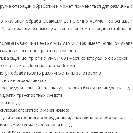
другие операции обработки и может применяться для различных
 вертикальный обрабатывающий центр с ЧПУ ALVMC1160 оснащен
ПУ, которая имеет высокую степень автоматизации и стабильно
й обрабатывающий центр с ЧПУ ALVMC1160 имеет большой диапа
азличных заготовок разных размеров.
тывающий центр с ЧПУ VMC1160 имеет конструкцию с высокой
точность и стабильность обработки.
огут обрабатывать различные типы заготовок в
, но не ограничиваясь:
 распределительный вал, шатун, головка блока цилиндров и т. д.;
и других транспортных средств;
ы и т. д.;
 силовых агрегатов и механизмов;
 для электронного оборудования, электрические оболочки и т. д
ионные механические детали и т. д.
р с ЧПУ может точно контролировать положение и угол