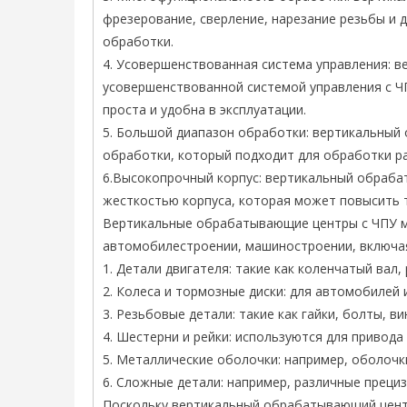
фрезерование, сверление, нарезание резьбы и 
обработки.
4. Усовершенствованная система управления:
усовершенствованной системой управления с Ч
проста и удобна в эксплуатации.
5. Большой диапазон обработки: вертикальны
обработки, который подходит для обработки р
6.Высокопрочный корпус: вертикальный обраба
жесткостью корпуса, которая может повысить 
Вертикальные обрабатывающие центры с ЧПУ м
автомобилестроении, машиностроении, включая
1. Детали двигателя: такие как коленчатый вал,
2. Колеса и тормозные диски: для автомобилей 
3. Резьбовые детали: такие как гайки, болты, винт
4. Шестерни и рейки: используются для привода
5. Металлические оболочки: например, оболочки
6. Сложные детали: например, различные прециз
Поскольку вертикальный обрабатывающий цент