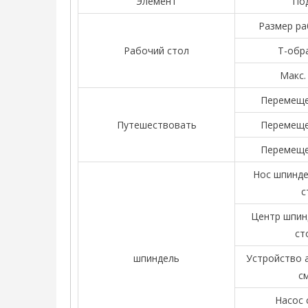
Элемент
По
Размер ра
Рабочий стол
Т-обр
Макс.
Перемеще
Путешествовать
Перемеще
Перемеще
Нос шпинде
с
Центр шпин
ст
шпиндель
Устройство 
с
Насос 