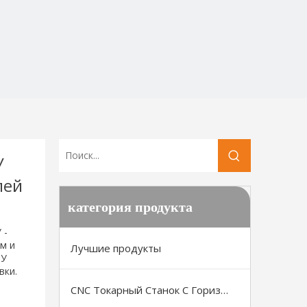
У
лей
категория продукта
 -
м и
Лучшие продукты
ПУ
вки.
CNC Токарный Станок С Горизонтальной Станиной