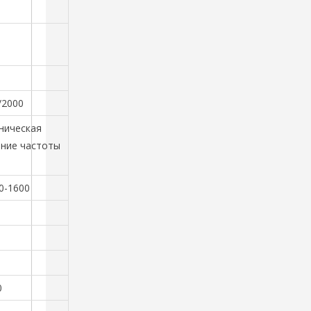
0
/2000
ническая
ание частоты
00-1600
0