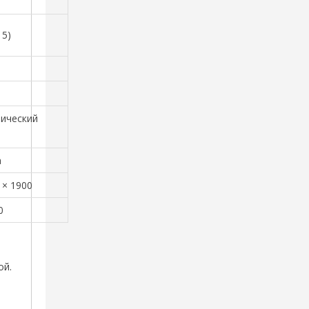
(15)
рический
а
 × 1900
0
ой.