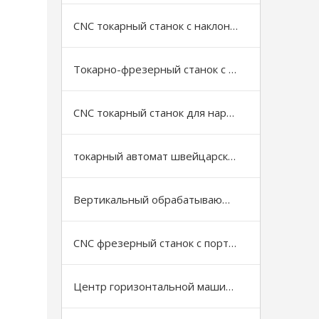
CNC токарный станок с наклонной станиной
Токарно-фрезерный станок с ЧПУ
CNC токарный станок для нарезки резьбы на трубах
токарный автомат швейцарского типа
Вертикальный обрабатывающий центр
CNC фрезерный станок с портальной (рамной) конструкцией
Центр горизонтальной машины с ЧПУ