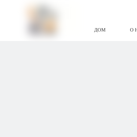
ДОМ
О 
СВЯЖИТЕСЬ С Н