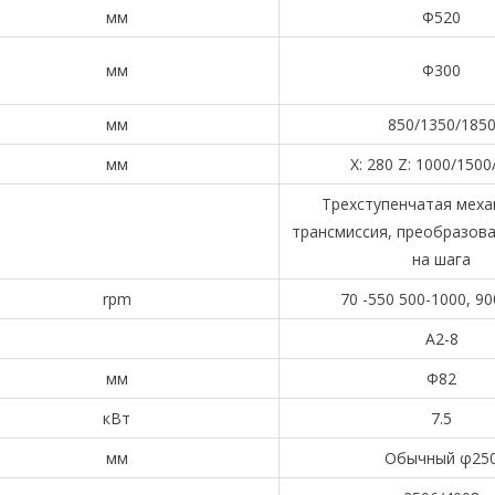
мм
Φ520
мм
Φ300
мм
850/1350/185
мм
X: 280 Z: 1000/1500
Трехступенчатая меха
трансмиссия, преобразов
на шага
rpm
70 -550 500-1000, 9
A2-8
мм
Φ82
кВт
7.5
мм
Обычный φ25