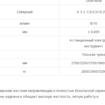
2506/4008
Северный
X: 5 z: 7,5/2,5/10 
м/мин
8/10
мм
± 0,005
4-станционный элект
инструмент
Плоская трек
мм
2750/3250/3750/1800
кг
2600/2900/320
, широким жестким направляющим и полностью безопасной охран
нь надежна и обещает высокую жесткость, легкую работу и