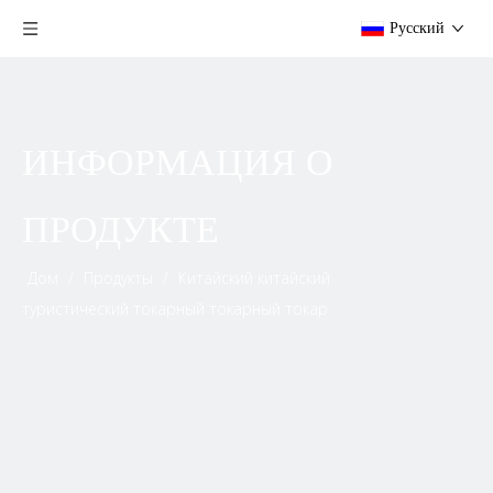
Pусский
ИНФОРМАЦИЯ О
ПРОДУКТЕ
Дом
/
Продукты
/
Китайский китайский
туристический токарный токарный токар