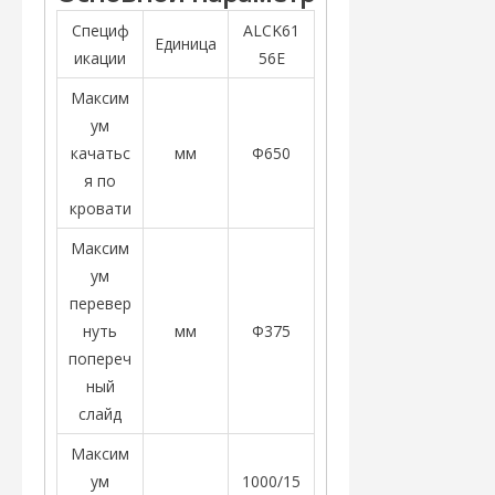
Специф
ALCK61
Единица
икации
56E
Максим
ум
качатьс
мм
Φ650
я по
кровати
Максим
ум
перевер
нуть
мм
Φ375
попереч
ный
слайд
Максим
ум
1000/15