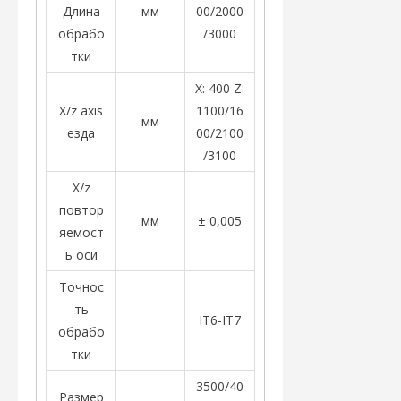
Длина
мм
00/2000
обрабо
/3000
тки
X: 400 Z:
X/z axis
1100/16
мм
езда
00/2100
/3100
X/z
повтор
мм
± 0,005
яемост
ь оси
Точнос
ть
IT6-IT7
обрабо
тки
3500/40
Размер