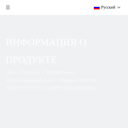
Pусский
ИНФОРМАЦИЯ О
ПРОДУКТЕ
Дом
/
Продукты
/
Вертикальный
обрабатывающий центр
/
Машина с ЧПУ VMC
CENTER CNC 3 ОСИ 5 МЕЗИТЕЛЬНАЯ МАШИНКА