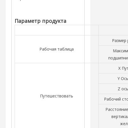
Параметр продукта
Размер 
Рабочая таблица
Максим
подшипни
X Пу
Y Ос
Z ос
Путешествовать
Рабочий ст
Расстояние
вертика
жел