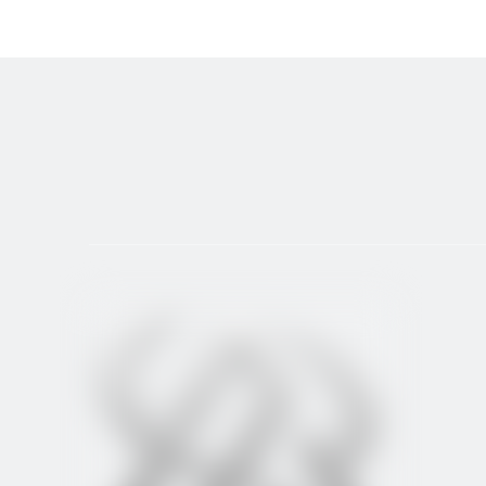
Основная конфигурация и параметры оборудования:
Макс. качание над кроватью: 250 мм;
Максимальный поворот над слайдом: 80 мм;
Диаметр отверстия шпинделя: 48 мм;
Этот токарный станок с ЧПУ будет отправлен в Росс