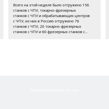
Всего на этой неделе было отгружено 156
станков с ЧПУ, токарно-фрезерных
станков с ЧПУ и обрабатывающих центров
с ЧПУ, из них в Россию отгружено 76
станков с ЧПУ, 20 токарно-фрезерных
станков с ЧПУ и 60 фрезерных станков с
ЧПУ. Благодарим клиентов со всего мира
за их доверие к Shandong Oulais Energy
Technology Co., Ltd. Наша компания
занимается токарными обрабатывающими
центрами с ЧПУ уже более 30 лет.
Богатый опыт и местные команды
послепродажного обслуживания в более
чем 30 странах. Наша служба онлайн 24
часа в сутки, пожалуйста, не стесняйтесь
обращаться к нам.
Подписывайтесь на нас