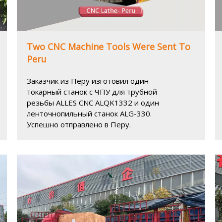
Two CNC Machine Tools Were Sent To
Peru
Заказчик из Перу изготовил один
токарный станок с ЧПУ для трубной
резьбы ALLES CNC ALQK1332 и один
ленточнопильный станок ALG-330.
Успешно отправлено в Перу.