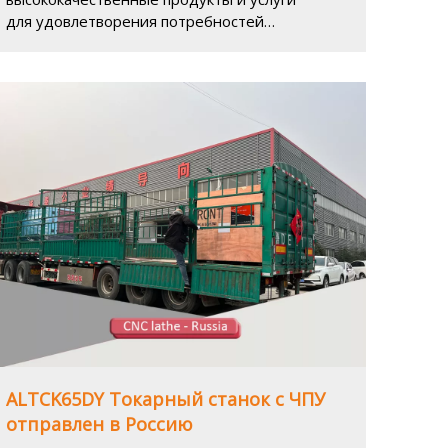
для удовлетворения потребностей
клиентов в токарных станках с ЧПУ.
ALTCK65DY Токарный станок с ЧПУ
отправлен в Россию