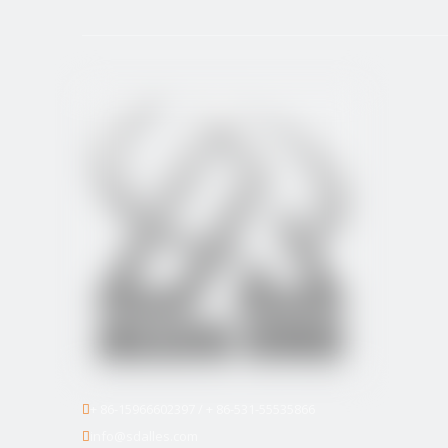
+ 86-15966602397 / + 86-531-55535866

info@sdalles.com
