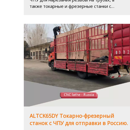
также токарные и фрезерные станки с
ЧПУ. Ассортимент фрезерных станков с
ЧПУ ALLES CNC включает в себя
вертикальные обрабатывающие центры и
портальные фрезерные станки с ЧПУ.
ALTCK65DY Токарно-фрезерный
станок с ЧПУ для отправки в Россию.