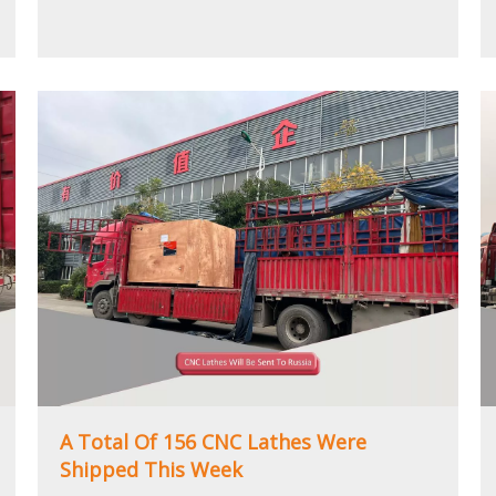
A Total Of 156 CNC Lathes Were
Shipped This Week