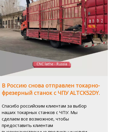
В Россию снова отправлен токарно-
фрезерный станок с ЧПУ ALTCK52DY.
Спасибо российским клиентам за выбор
наших токарных станков с ЧПУ. Мы
сделаем все возможное, чтобы
предоставить клиентам
высококачественные продукты и услуги