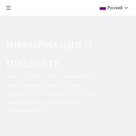
Pусский
ИНФОРМАЦИЯ О
ПРОДУКТЕ
Дом
/
Продукты
/
CNC Токарный Станок С
Горизонтальной Станиной
/
Новый
Горизонтальный Токарный Станок С ЧПУ Для
Нарезания Трубной Резьбы CK6160 С
Управлением Fanuc