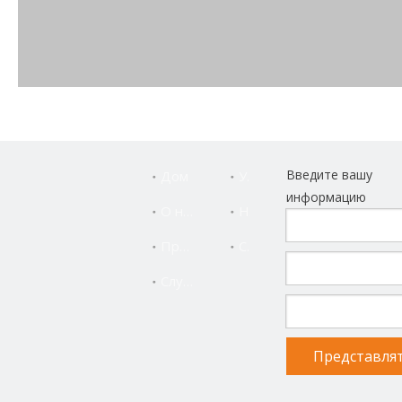
Введите вашу
Дом
Услуга
информацию
О нас
Новости
Продукты
Свяжитесь с нами
Служба поддержки
Сегодня токарный станок ALCK0640 CNC был отправлен в
Турцию!
Основные параметры ЧПУ токарного станка:
Представля
Максимальная длина обработки: 300 мм Максимальный
диаметр обработки (диск): 260 мм Диаметр отверстия