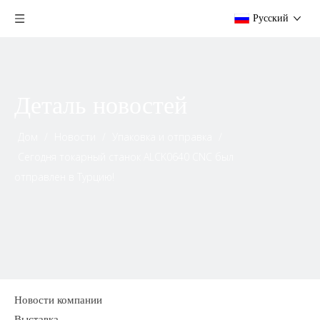
Pусский
Деталь новостей
Дом
/
Новости
/
Упаковка и отправка
/
Сегодня токарный станок ALCK0640 CNC был
отправлен в Турцию!
Новости компании
Выставка