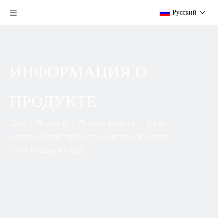
Pусский
ИНФОРМАЦИЯ О
ПРОДУКТЕ
Дом
/
Продукты
/
Лучшие продукты
/
Супер
низкая ценовая горизонтальная плоская кровать
с ЧПУ Токарна Alck6130