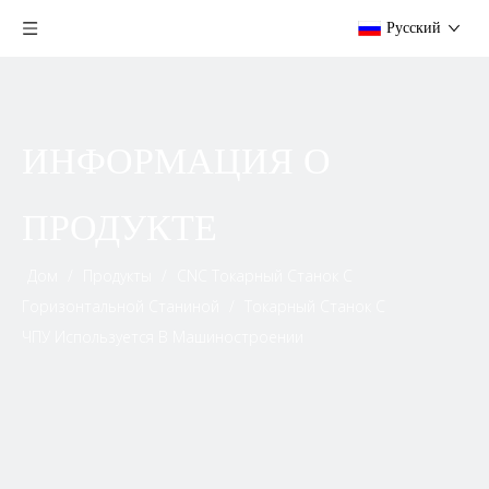
Pусский
ИНФОРМАЦИЯ О
ПРОДУКТЕ
Дом
/
Продукты
/
CNC Токарный Станок С
Горизонтальной Станиной
/
Токарный Станок С
ЧПУ Используется В Машиностроении