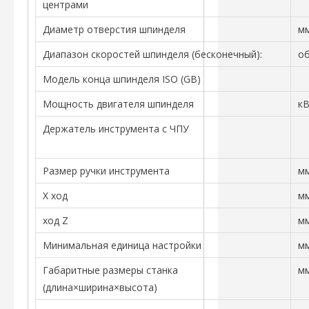
центрами
Диаметр отверстия шпинделя
м
Диапазон скоростей шпинделя (бесконечный):
о
Модель конца шпинделя ISO (GB)
Мощность двигателя шпинделя
к
Держатель инструмента с ЧПУ
Размер ручки инструмента
м
Х ход
м
ход Z
м
Минимальная единица настройки
м
Габаритные размеры станка
м
(длина×ширина×высота)