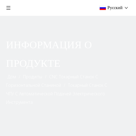
Pусский
ИНФОРМАЦИЯ О
ПРОДУКТЕ
Дом
/
Продукты
/
CNC Токарный Станок С
Горизонтальной Станиной
/
Токарный Станок С
ЧПУ С Автоматической Подачей Электрического
Инструмента