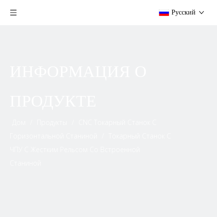
Pусский
ИНФОРМАЦИЯ О
ПРОДУКТЕ
Дом
/
Продукты
/
CNC Токарный Станок С
Горизонтальной Станиной
/
Токарный Станок С
ЧПУ С Жестким Рельсом Со Встроенной
Станиной