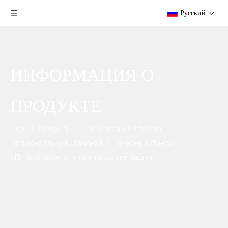
Pусский
ИНФОРМАЦИЯ О
ПРОДУКТЕ
Дом
/
Продукты
/
CNC Токарный Станок С
Горизонтальной Станиной
/
Токарный станок с
ЧПУ используется в производстве машин