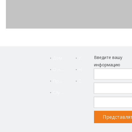
Введите вашу
Дом
Услуга
информацию
О нас
Новости
Продукты
Свяжитесь с нами
Служба поддержки
Клиент из Колумбии настроил токарный станок с ЧПУ
ALLES CNC ALCK6140X1000.
Упаковано и готово к отправке в Колумбию.
Представля
Станина токарного станка с ЧПУ CK6140 использует