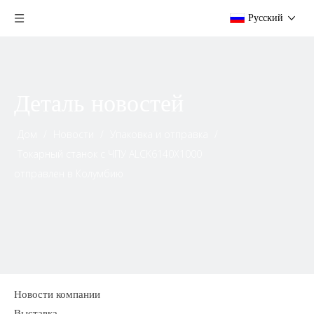
Pусский
Деталь новостей
Дом
/
Новости
/
Упаковка и отправка
/
Токарный станок с ЧПУ ALCK6140X1000
отправлен в Колумбию
Новости компании
Выставка