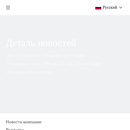
Pусский
Деталь новостей
Дом
/
Новости
/
Упаковка и отправка
/
Токарный станок с ЧПУ ALLES CNC CK0640 будет
отправлен в Колумбию
Новости компании
Выставка