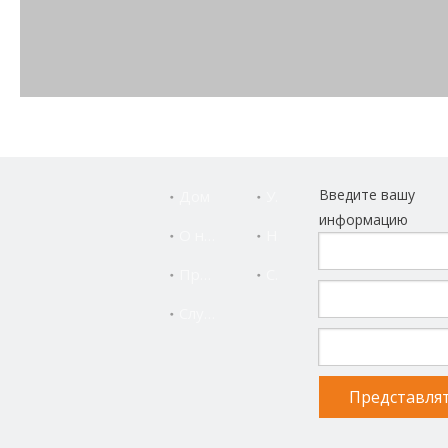
Введите вашу
Дом
Услуга
информацию
О нас
Новости
Продукты
Свяжитесь с нами
Служба поддержки
Токарный станок с ЧПУ ALLES CNC CK0640 будет
отправлен в Колумбию, всего 4 комплекта!
Представля
Токарные станки с ЧПУ ALLES CNC используют самые
передовые технологии и материалы, отличающиеся