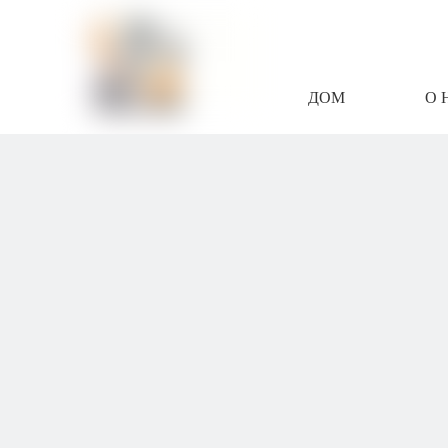
ДОМ
О 
СВЯЖИТЕСЬ С Н