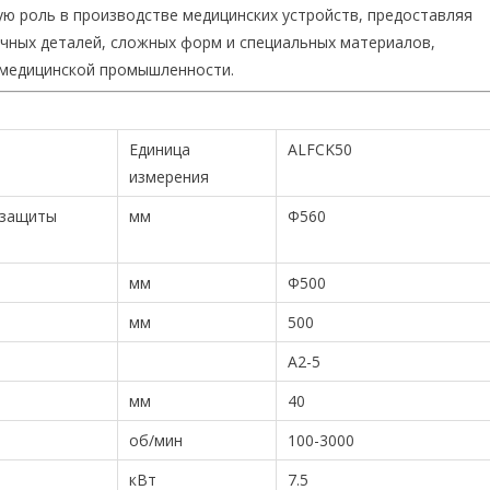
ю роль в производстве медицинских устройств, предоставляя
чных деталей, сложных форм и специальных материалов,
 медицинской промышленности.
Единица
ALFCK50
измерения
 защиты
мм
Φ560
мм
Φ500
мм
500
A2-5
мм
40
об/мин
100-3000
кВт
7.5