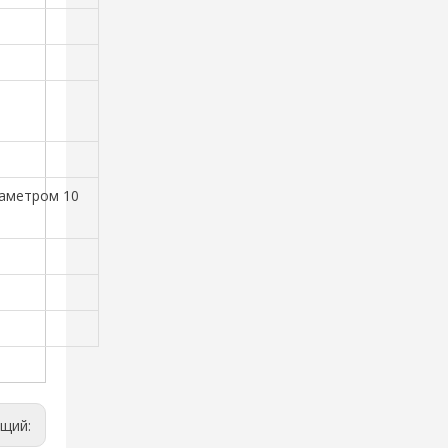
иаметром 10
ющий: