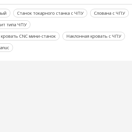
ный
Станок токарного станка с ЧПУ
Слована с ЧПУ
дит типа ЧПУ
 кровать CNC мини-станок
Наклонная кровать с ЧПУ
anuc