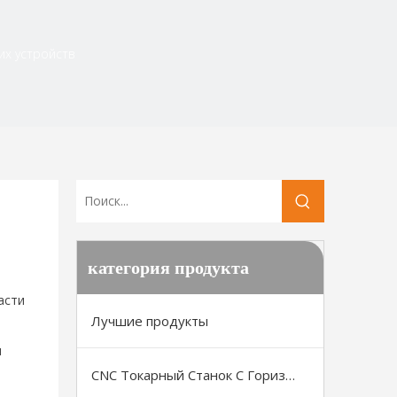
их устройств
категория продукта
асти
Лучшие продукты
м
CNC Токарный Станок С Горизонтальной Станиной