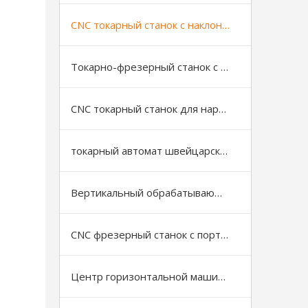
CNC токарный станок с наклонной станиной
Токарно-фрезерный станок с ЧПУ
CNC токарный станок для нарезки резьбы на трубах
токарный автомат швейцарского типа
Вертикальный обрабатывающий центр
CNC фрезерный станок с портальной (рамной) конструкцией
Центр горизонтальной машины с ЧПУ