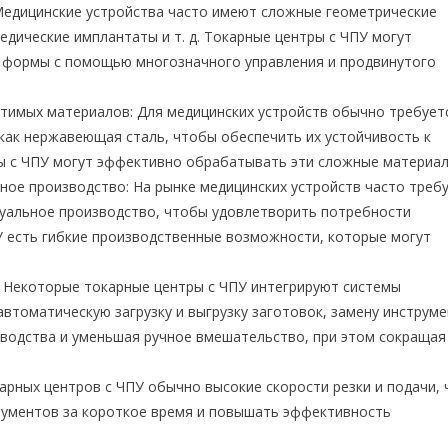
едицинские устройства часто имеют сложные геометрические
едические имплантаты и т. д. Токарные центры с ЧПУ могут
 формы с помощью многозначного управления и продвинутого
имых материалов: Для медицинских устройств обычно требует
как нержавеющая сталь, чтобы обеспечить их устойчивость к
ы с ЧПУ могут эффективно обрабатывать эти сложные материал
ое производство: На рынке медицинских устройств часто треб
уальное производство, чтобы удовлетворить потребности
У есть гибкие производственные возможности, которые могут
 Некоторые токарные центры с ЧПУ интегрируют системы
втоматическую загрузку и выгрузку заготовок, замену инструме
зводства и уменьшая ручное вмешательство, при этом сокращая
арных центров с ЧПУ обычно высокие скорости резки и подачи, 
рументов за короткое время и повышать эффективность