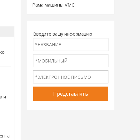
Рама машины VMC
Введите вашу информацию
ко
Представлять
а и
ента.