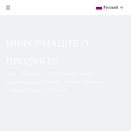
Pусский
ИНФОРМАЦИЯ О
ПРОДУКТЕ
Дом
/
Продукты
/
CNC Токарный Станок С
Горизонтальной Станиной
/
Фланец обработки
токарного станка с ЧПУ Трубки