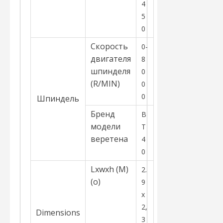
4
5
0
Скорость
0-
двигателя
8
шпинделя
0
(R/MIN)
0
0
Шпиндель
Бренд
B
модели
T
веретена
4
0
Lxwxh (M)
2.
(о)
9
x
2,
Dimensions
3