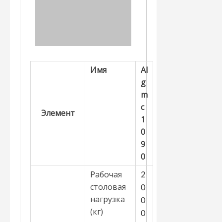
Имя
Al
g
m
c
Элемент
1
0
9
0
Рабочая
2
столовая
0
нагрузка
0
(кг)
0