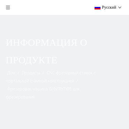
Pусский
ИНФОРМАЦИЯ О
ПРОДУКТЕ
Дом
/
Продукты
/
CNC фрезерный станок с
портальной (рамной) конструкцией
/
Фрезеровая машина GANTRYTYPE для
фрезерования