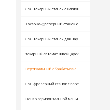
CNC токарный станок с наклонной станиной
Токарно-фрезерный станок с ЧПУ
CNC токарный станок для нарезки резьбы на трубах
токарный автомат швейцарского типа
Вертикальный обрабатывающий центр
CNC фрезерный станок с портальной (рамной) конструкцией
Центр горизонтальной машины с ЧПУ