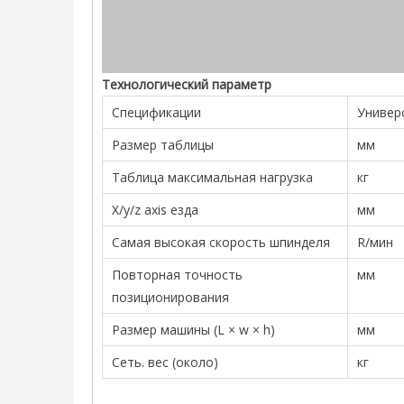
Технологический параметр
Спецификации
Универ
Размер таблицы
мм
Таблица максимальная нагрузка
кг
X/y/z axis езда
мм
Самая высокая скорость шпинделя
R/мин
Повторная точность
мм
позиционирования
Размер машины (L × w × h)
мм
Сеть. вес (около)
кг