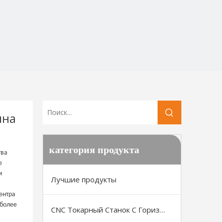
ина
категория продукта
тва
е
м
Лучшие продукты
ентра
 более
CNC Токарный Станок С Горизонтальной Станиной