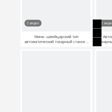
видео
виде
Мини -швейцарский тип
Авто
автоматический токарный станок с
токарны
ЧПУ