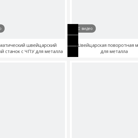
о
видео
матический швейцарский
Швейцарская поворотная 
й станок с ЧПУ для металла
для металла