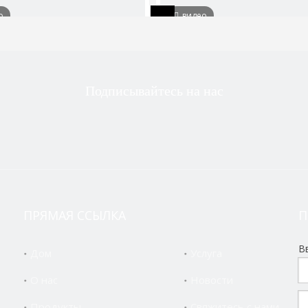
о
видео
рский тип автоматический
Швейцарские машин
поворот с ЧПУ
Подписывайтесь на нас
ПРЯМАЯ ССЫЛКА
П
В
Дом
Услуга
О нас
Новости
Продукты
Свяжитесь с нами