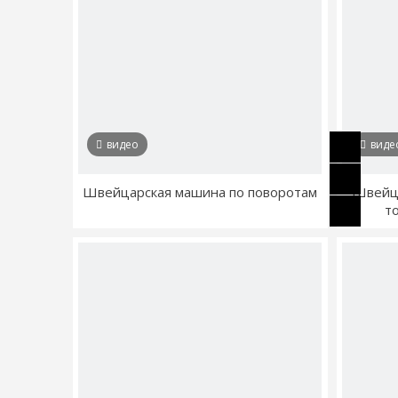
видео
виде
Швейцарская машина по поворотам
Швейца
т