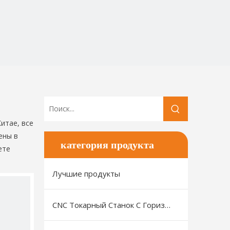
итае, все
ены в
категория продукта
ете
Лучшие продукты
CNC Токарный Станок С Горизонтальной Станиной