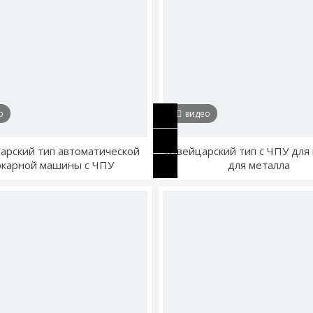
о
видео
рский тип автоматической
Швейцарский тип с ЧПУ для
окарной машины с ЧПУ
для металла