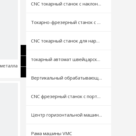
CNC токарный станок с наклонной станиной
Токарно-фрезерный станок с ЧПУ
CNC токарный станок для нарезки резьбы на трубах
токарный автомат швейцарского типа
 металла
Вертикальный обрабатывающий центр
CNC фрезерный станок с портальной (рамной) конструкцией
Центр горизонтальной машины с ЧПУ
Рама машины VMC