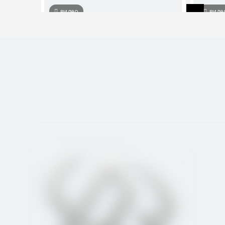
видео
виде
Double Spindle Swiss Type Токарный
Швейца
станок с ЧПУ
1
2
»