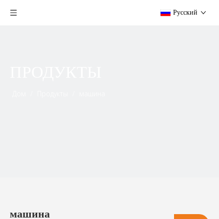
Pусский
ПРОДУКТЫ
Дом
/
Продукты
/
машина
машина