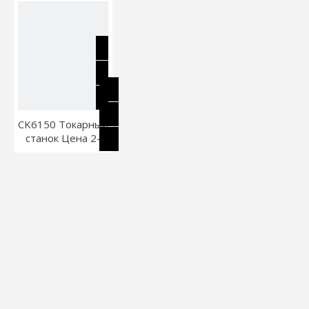
CK6150 Токарный
станок Цена 2-
осевой токарный
станок с ЧПУ